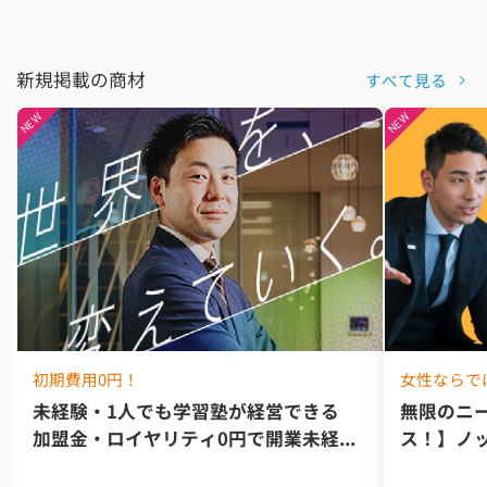
新規掲載の商材
すべて見る
初期費用0円！
女性ならで
未経験・1人でも学習塾が経営できる
無限のニ
加盟金・ロイヤリティ0円で開業未経...
ス！】ノッ