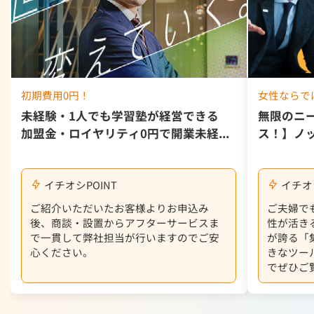
初期費用0円！
女性ならで
未経験・1人でも学習塾が経営できる
無限のニ
加盟金・ロイヤリティ0円で開業未経...
ス！】ノッ
イチオシPOINT
イチオシ
ご紹介いただいたお客様よりお申込み
ご夫婦で
後、商談・設置からアフターサービスま
性が活き
で一貫して弊社担当が行いますのでご安
が誇る「
心ください。
きなツー
でぜひご