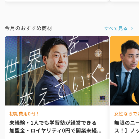
今月のおすすめ商材
すべて見る
初期費用0円！
女性ならで
未経験・1人でも学習塾が経営できる
無限のニ
加盟金・ロイヤリティ0円で開業未経...
ス！】ノッ