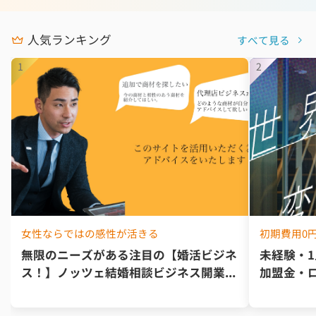
人気ランキング
すべて見る
女性ならではの感性が活きる
初期費用0
無限のニーズがある注目の【婚活ビジネ
未経験・
ス！】ノッツェ結婚相談ビジネス開業...
加盟金・ロ